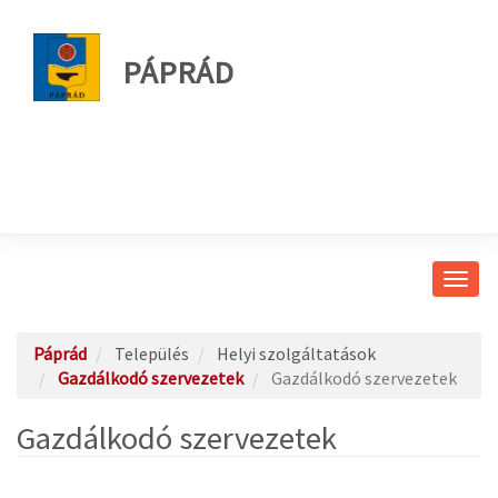
PÁPRÁD
Navig
átkap
Páprád
Település
Helyi szolgáltatások
Gazdálkodó szervezetek
Gazdálkodó szervezetek
Gazdálkodó szervezetek