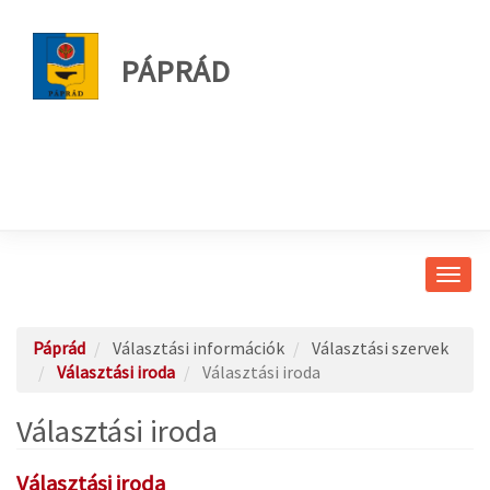
PÁPRÁD
Navig
átkap
Páprád
Választási információk
Választási szervek
Választási iroda
Választási iroda
Választási iroda
Választási iroda