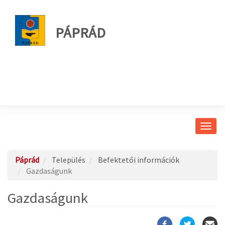
PÁPRÁD
Navig
átkap
Páprád
Település
Befektetői információk
Gazdaságunk
Gazdaságunk